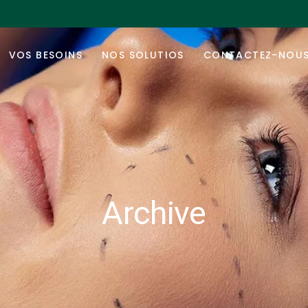
Peau
Médecine esthétique
Corps
Médecine réparatrice
VOS BESOINS
NOS SOLUTIOS
CONTACTEZ-NOU
Cheveux
Chirurgie esthétique
Visage
Bien-être
Peau
Médecine esthétique
Corps
Médecine réparatrice
Cheveux
Chirurgie esthétique
Visage
Bien-être
Archive