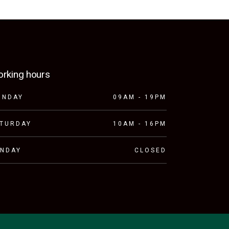
rking hours
ONDAY
09AM - 19PM
ATURDAY
10AM - 16PM
UNDAY
CLOSED