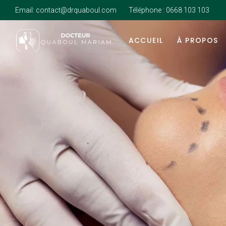
Email:
contact@drquaboul.com
Téléphone :
0668 103 103
ACCUEIL
À PROPOS