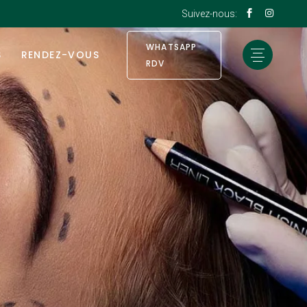
Suivez-nous:
WHATSAPP
S
RENDEZ-VOUS
RDV